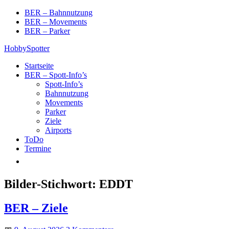
Skip
BER – Bahnnutzung
to
BER – Movements
content
BER – Parker
HobbySpotter
Startseite
BER – Spott-Info’s
Spott-Info’s
Bahnnutzung
Movements
Parker
Ziele
Airports
ToDo
Termine
Bilder-Stichwort:
EDDT
BER – Ziele