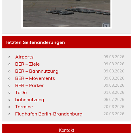
letzten Seitenänderungen
Airports
09.08.2026
BER – Ziele
09.08.2026
BER – Bahnnutzung
09.08.2026
BER – Movements
09.08.2026
BER – Parker
09.08.2026
ToDo
01.08.2026
bahnnutzung
06.07.2026
Termine
20.06.2026
Flughafen Berlin-Brandenburg
20.06.2026
Kontakt