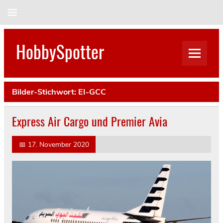
Skip
to
content
HobbySpotter
Bilder-Stichwort:
EI-GCC
Express Air Cargo und Premier Avia
📅
17. November 2020