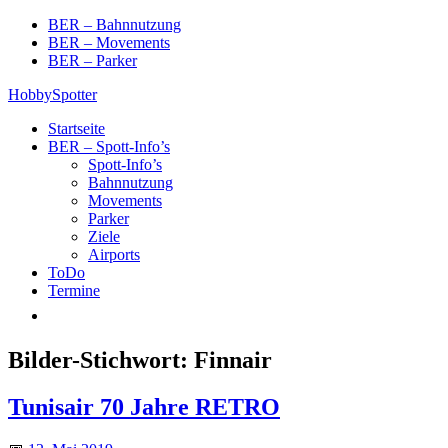
Skip
BER – Bahnnutzung
to
BER – Movements
content
BER – Parker
HobbySpotter
Startseite
BER – Spott-Info’s
Spott-Info’s
Bahnnutzung
Movements
Parker
Ziele
Airports
ToDo
Termine
Bilder-Stichwort:
Finnair
Tunisair 70 Jahre RETRO