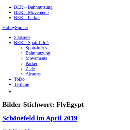
Skip
BER – Bahnnutzung
to
BER – Movements
content
BER – Parker
HobbySpotter
Startseite
BER – Spott-Info’s
Spott-Info’s
Bahnnutzung
Movements
Parker
Ziele
Airports
ToDo
Termine
Bilder-Stichwort:
FlyEgypt
Schönefeld im April 2019