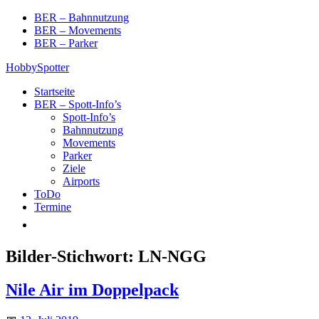
Skip
BER – Bahnnutzung
to
BER – Movements
content
BER – Parker
HobbySpotter
Startseite
BER – Spott-Info’s
Spott-Info’s
Bahnnutzung
Movements
Parker
Ziele
Airports
ToDo
Termine
Bilder-Stichwort:
LN-NGG
Nile Air im Doppelpack