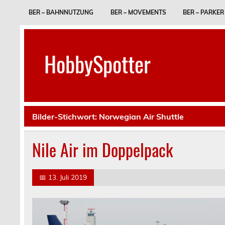
Skip
to
BER – BAHNNUTZUNG
BER – MOVEMENTS
BER – PARKER
content
HobbySpotter
Bilder-Stichwort:
Norwegian Air Shuttle
Nile Air im Doppelpack
📅
13. Juli 2019