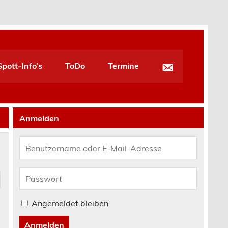
pott-Info’s
ToDo
Termine
Anmelden
Angemeldet bleiben
Anmelden