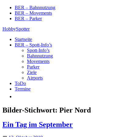
Skip
BER – Bahnnutzung
to
BER – Movements
content
BER – Parker
HobbySpotter
Startseite
BER – Spott-Info’s
Spott-Info’s
Bahnnutzung
Movements
Parker
Ziele
Airports
ToDo
Termine
Bilder-Stichwort:
Pier Nord
Ein Tag im September