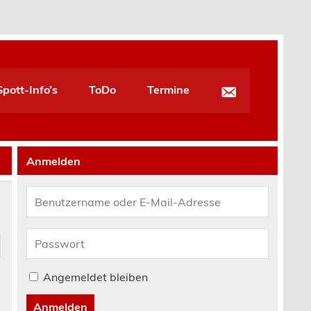
pott-Info’s
ToDo
Termine
Anmelden
Angemeldet bleiben
Anmelden