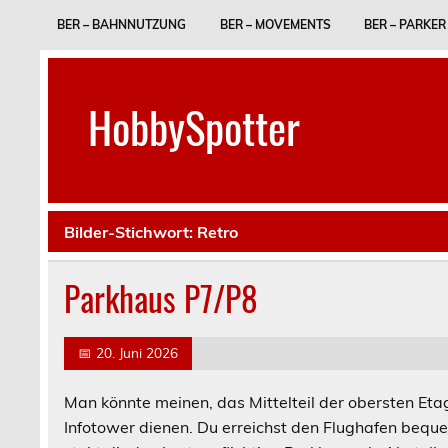
Skip
to
BER – BAHNNUTZUNG
BER – MOVEMENTS
BER – PARKER
content
HobbySpotter
Bilder-Stichwort:
Retro
Parkhaus P7/P8
📅
20. Juni 2026
Man könnte meinen, das Mittelteil der obersten Et
Infotower dienen. Du erreichst den Flughafen bequ