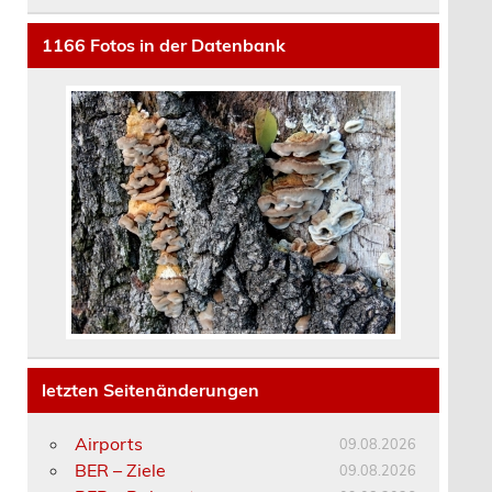
1166
Fotos in der Datenbank
letzten Seitenänderungen
Airports
09.08.2026
BER – Ziele
09.08.2026