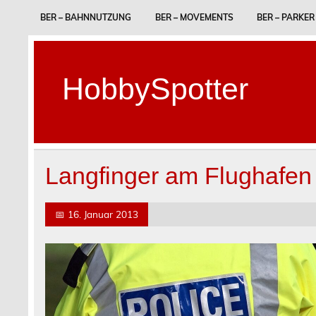
Skip
to
BER – BAHNNUTZUNG
BER – MOVEMENTS
BER – PARKER
content
HobbySpotter
Langfinger am Flughafen
📅
16. Januar 2013