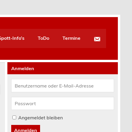
pott-Info’s
ToDo
Termine
Anmelden
Angemeldet bleiben
Anmelden