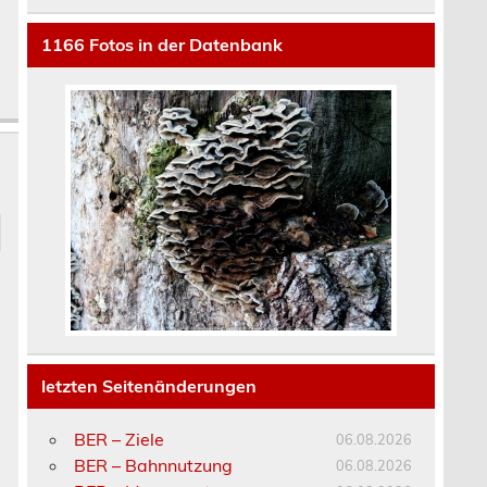
1166
Fotos in der Datenbank
t
letzten Seitenänderungen
BER – Ziele
06.08.2026
BER – Bahnnutzung
06.08.2026