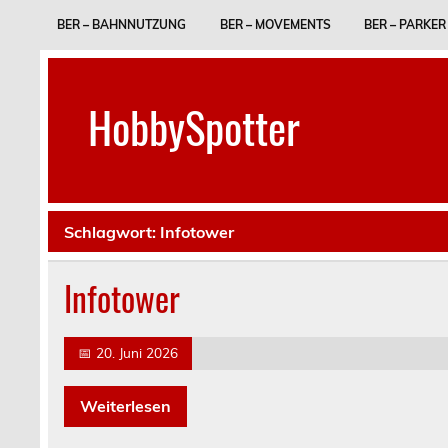
Skip
to
BER – BAHNNUTZUNG
BER – MOVEMENTS
BER – PARKER
content
HobbySpotter
Schlagwort:
Infotower
Infotower
📅
20. Juni 2026
Weiterlesen