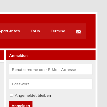
pott-Info’s
ToDo
Termine
Anmelden
Angemeldet bleiben
Anmelden