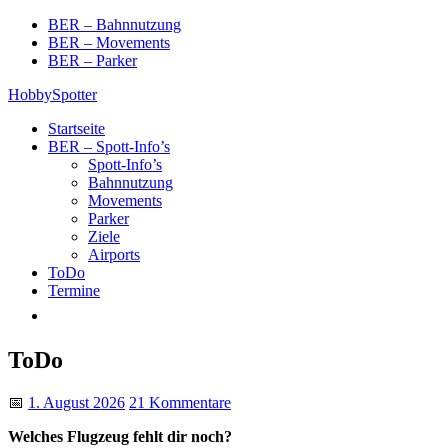
Skip
BER – Bahnnutzung
to
BER – Movements
content
BER – Parker
HobbySpotter
Startseite
BER – Spott-Info’s
Spott-Info’s
Bahnnutzung
Movements
Parker
Ziele
Airports
ToDo
Termine
ToDo
📅
1. August 2026
21 Kommentare
Welches Flugzeug fehlt dir noch?