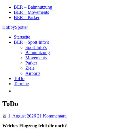
Skip
BER – Bahnnutzung
to
BER – Movements
content
BER – Parker
HobbySpotter
Startseite
BER – Spott-Info’s
Spott-Info’s
Bahnnutzung
Movements
Parker
Ziele
Airports
ToDo
Termine
ToDo
📅
1. August 2026
21 Kommentare
Welches Flugzeug fehlt dir noch?