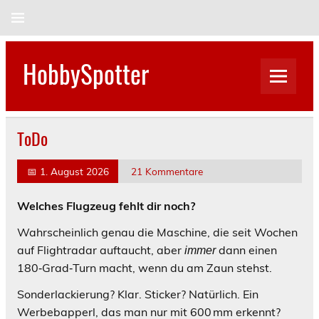
Skip
to
content
HobbySpotter
ToDo
📅
1. August 2026
21 Kommentare
Welches Flugzeug fehlt dir noch?
Wahrscheinlich genau die Maschine, die seit Wochen
auf Flightradar auftaucht, aber
dann einen
immer
180‑Grad‑Turn macht, wenn du am Zaun stehst.
Sonderlackierung? Klar. Sticker? Natürlich. Ein
Werbebapperl, das man nur mit 600 mm erkennt?