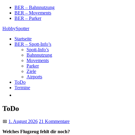
Skip
BER – Bahnnutzung
to
BER – Movements
content
BER – Parker
HobbySpotter
Startseite
BER – Spott-Info’s
Spott-Info’s
Bahnnutzung
Movements
Parker
Ziele
Airports
ToDo
Termine
ToDo
📅
1. August 2026
21 Kommentare
Welches Flugzeug fehlt dir noch?