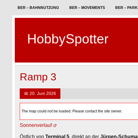
Skip
to
BER – BAHNNUTZUNG
BER – MOVEMENTS
BER – PAR
content
HobbySpotter
Ramp 3
📅
20. Juni 2026
The map could not be loaded. Please contact the site owner.
Sonnenverlauf
Östlich von
Terminal 5
, direkt an der
Jürgen‑Schuma