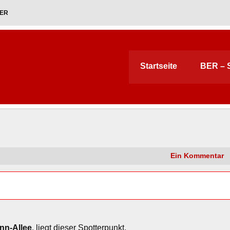
KER
Startseite
BER – S
Ein Kommentar
nn‑Allee
, liegt dieser Spotterpunkt.