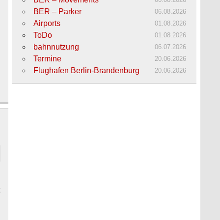
06.08.2026
BER – Parker
06.08.2026
Airports
01.08.2026
ToDo
01.08.2026
bahnnutzung
06.07.2026
Termine
20.06.2026
Flughafen Berlin-Brandenburg
20.06.2026
t