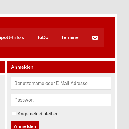
pott-Info’s
ToDo
Termine
Anmelden
Angemeldet bleiben
Anmelden