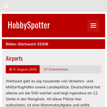
Skip
to
content
HobbySpotter
Bilder-Stichwort:
EDDB
Airports
📅
9. August 2026
57 Kommentare
Weltweit gibt es zig-tausende von Verkehrs- und
Militärflughäfen sowie Landeplätze. Deutschland hat
alleine um die 540 solcher und liegt irgendwo an 12.
Stelle in der Rangliste. All diese Plätze hier
aufzulisten, ist eine Mammutaufgabe und sollte