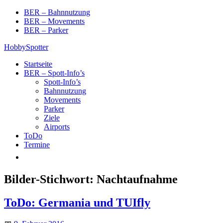
Skip
BER – Bahnnutzung
to
BER – Movements
content
BER – Parker
HobbySpotter
Startseite
BER – Spott-Info’s
Spott-Info’s
Bahnnutzung
Movements
Parker
Ziele
Airports
ToDo
Termine
Bilder-Stichwort:
Nachtaufnahme
ToDo: Germania und TUIfly