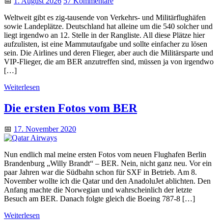
📅
1. August 2026
57 Kommentare
Weltweit gibt es zig-tausende von Verkehrs- und Militärflughäfen
sowie Landeplätze. Deutschland hat alleine um die 540 solcher und
liegt irgendwo an 12. Stelle in der Rangliste. All diese Plätze hier
aufzulisten, ist eine Mammutaufgabe und sollte einfacher zu lösen
sein. Die Airlines und deren Flieger, aber auch die Militärsparte und
VIP-Flieger, die am BER anzutreffen sind, müssen ja von irgendwo
[…]
Weiterlesen
Die ersten Fotos vom BER
📅
17. November 2020
Nun endlich mal meine ersten Fotos vom neuen Flughafen Berlin
Brandenburg „Willy Brandt“ – BER. Nein, nicht ganz neu. Vor ein
paar Jahren war die Südbahn schon für SXF in Betrieb. Am 8.
November wollte ich die Qatar und den AnadoluJet ablichten. Den
Anfang machte die Norwegian und wahrscheinlich der letzte
Besuch am BER. Danach folgte gleich die Boeing 787-8 […]
Weiterlesen