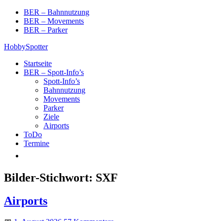
Skip
BER – Bahnnutzung
to
BER – Movements
content
BER – Parker
HobbySpotter
Startseite
BER – Spott-Info’s
Spott-Info’s
Bahnnutzung
Movements
Parker
Ziele
Airports
ToDo
Termine
Bilder-Stichwort:
SXF
Airports